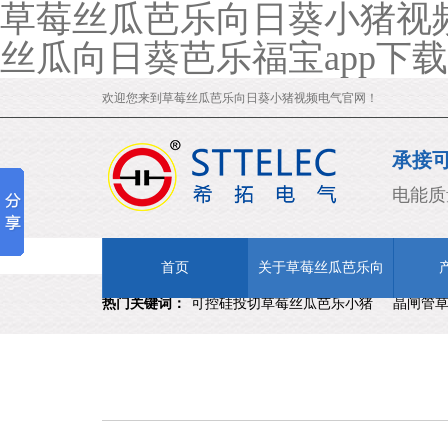
草莓丝瓜芭乐向日葵小猪视频
丝瓜向日葵芭乐福宝app下载
欢迎您来到草莓丝瓜芭乐向日葵小猪视频电气官网！
承接
OEM
电能质
首页
关于草莓丝瓜芭乐向
热门关键词：
可控硅投切草莓丝瓜芭乐小猪
晶闸管
日葵小猪视频
柜改造
无功补偿改造