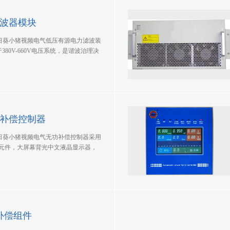
波器模块
日葵小猪视频电气低压有源电力滤波装
80V-660V电压系统，是谐波治理决
置采用了先进的动态实时跟踪补偿方式消除
过实时检测负载的谐波和无功分量，采用
，将与谐波和无功分量大小相等，方向
电系统中。实现抑制谐波，动态补
补偿控制器
日葵小猪视频电气无功补偿控制器采用
件，大屏幕背光中文液晶显示器，
取样对电网各项参数实时监测处理。
和单相别不平衡补偿控制功能，使得
。产品具有基本的过压、欠压、谐波
流保护外，对无功补偿的核心元件电容器
护”双重时控设计。
波补偿组件