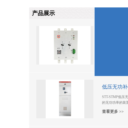
产品展示
标准型晶闸
STT标准型晶闸
消化吸收德国技术
拥有自主知识产权
查看更多 >>
由双向晶闸管，
型散热片组成。
过零断开，真正
偿冲击性负荷
地取代传统投切装置
低压无功补
STT-STMP
的无功功率的装置
改善电能质量
查看更多 >>
损耗，抑制
因数，降低了
节能的号召