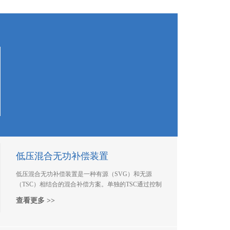
智能型晶闸管投切模块
STT-TS160系列晶闸管功率模块是草莓丝瓜芭乐向日葵
小猪视频电气（常州）有限公司推出的第三代自主研发
产品， 专为0.4kV电力电容器动态快速补偿设计的投切
查看更多 >>
草莓丝瓜芭乐小猪，其投切速度快，可以替代小电流交
流接触器、磁保持草莓丝瓜芭乐小猪、复合草莓丝瓜芭
乐小猪。
低压混合无功补偿装置
低压混合无功补偿装置是一种有源（SVG）和无源
（TSC）相结合的混合补偿方案。单独的TSC通过控制
投入电网的电容组数，属于有级补偿，精度低，响应时
查看更多 >>
间慢。SVG可以补偿不平衡电流，属于无级补偿，补偿
精度高，响应时间快，但纯SVG补偿造价高。
SVG+TSC混合补偿方案结合两者的优点，TSC补尝无