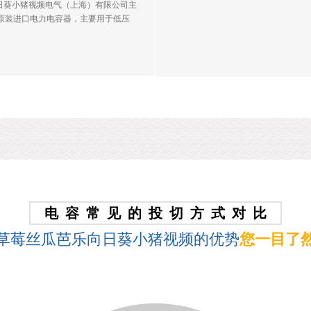
日葵小猪视频电气（上海）有限公司主
原装进口电力电容器，主要用于低压
力电容器具有大于160000小时的使用寿
(N2)填充，不会鼓包及，电抗器采用
真空浸渍工艺，内置温敏草莓丝瓜芭乐小猪
、低噪音，安装方便，具有的抗谐波能
电容常见的投切方式对比
草莓丝瓜芭乐向日葵小猪视频的优势
您一目了