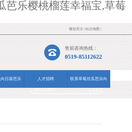
瓜芭乐樱桃榴莲幸福宝,草莓
微信关注
|
站点地图
|
售前咨询热线：
0519-85112622
瓜向日葵芭乐
人才招聘
联系草莓丝瓜芭乐向
app下载
日葵小猪视频