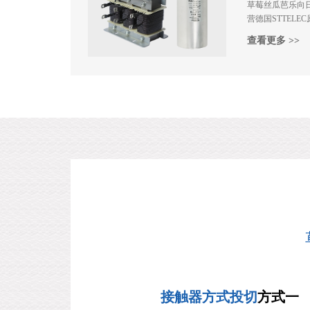
草莓丝瓜芭乐向
营德国STTELEC
无功补偿，电
查看更多 >>
命、惰性绝缘气体
纯铜绕组，
保护，低功耗
力。
接触器方式投切
方式一