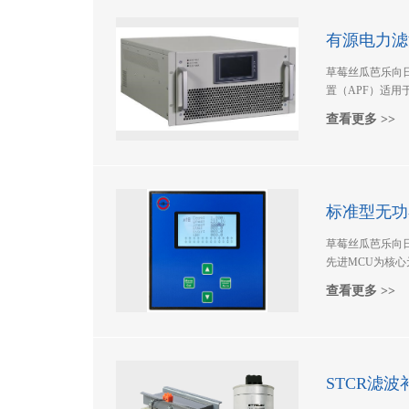
有源电力滤
草莓丝瓜芭乐向
置（APF）适用于3
方案。该装
查看更多 >>
电网谐波，通
PWM变换技术
相反的电流注入供配
偿无功的功能。
标准型无功
草莓丝瓜芭乐向
先进MCU为核心元
采用三相交流同步
查看更多 >>
具备三相平衡补偿
补偿效果更加细化
电压、谐波电
还做了“投切”与“保
STCR滤