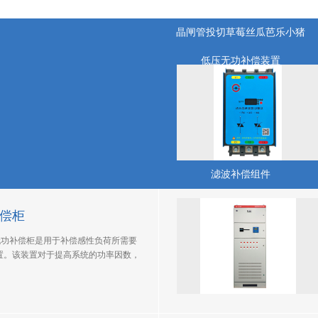
电气，专注更专业
晶闸管投切草莓丝瓜芭乐小猪
低压无功补偿装置
管投切模块
有源电力滤波器
管投切模块技术源自德国，我司在充分
静止无功功率发生器
和先进制造工艺的基础上，研制出了
的新一代晶闸管投切模块。模块主要
功率因数控制器
触发电路，吸收电路，保护电路，智能
自主专利技术保证电压过零触发，电流
滤波补偿组件
实现投切无涌流，跟随速度快，有效补
，平均响应时间小于15ms，很好
。
偿柜
低压无功补偿柜是用于补偿感性负荷所需要
。该装置对于提高系统的功率因数，
，延长电力设备使用寿命，降低电网传输
电压波动具有重要作用。提高了系统的功率
线路中的无功电流，充分响应了国家环保
；同时帮助用户解决了用电罚款的担忧。