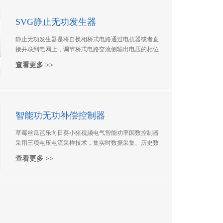
功，SVG补尝不平衡，通过统一控制实现对负载的无级
快速补偿，更具性价比！
SVG静止无功发生器
静止无功发生器是将自换相桥式电路通过电抗器或者直
接并联到电网上，调节桥式电路交流侧输出电压的相位
和幅值，或者直接控制其交流侧电流，使该电路吸收或
查看更多 >>
者发出满足要求的无功功率，实现动态无功补偿的目
的。
智能功无功补偿控制器
草莓丝瓜芭乐向日葵小猪视频电气智能功率因数控制器
采用三项电压电流采样技术，集实时数据采集、历史数
据存储、通讯、无功补偿、谐波分析、故障报警、配电
查看更多 >>
综合监测等功能于一体的新型配电监控设备。其技术先
进，性能稳定，可应用低压配电的综合监测及无功补偿
控制.具有RS232/485通信接口,可联网远程修改各种参
数，且可远程遥控投切电容。